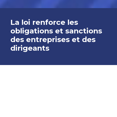
La loi renforce les
obligations et sanctions
des entreprises et des
dirigeants
RGPD, Sapin 2, l
es sanctions sont lourdes :
Sanctions pécuniaires par l’Agence française anticorruption
contre les dirigeants 200 000 euros pour les personnes
physiques et 1 000 000 euros pour les personnes morales,
pour manquement aux règles Sapin 2, outre en cas de délit les
sanctions pénales jusqu’à 10 ans de détention et 1 000 000
euros d’amende (voire jusqu’au double du produit de
l’infraction).