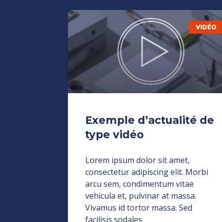
VIDÉO
Exemple d’actualité de
type vidéo
Lorem ipsum dolor sit amet,
consectetur adipiscing elit. Morbi
arcu sem, condimentum vitae
vehicula et, pulvinar at massa.
Vivamus id tortor massa. Sed
facilisis sodales