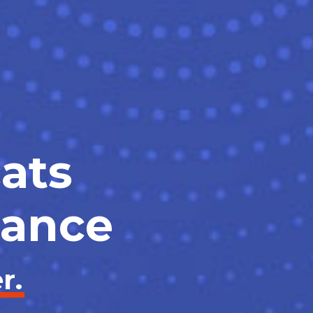
cats
iance
r.