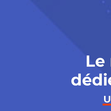
Le 
dédi
U